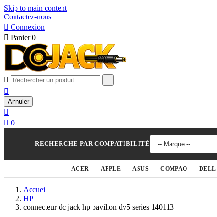
Skip to main content
Contactez-nous

Connexion

Panier
0



Annuler


0
RECHERCHE PAR COMPATIBILITÉ
ACER
APPLE
ASUS
COMPAQ
DELL
Accueil
HP
connecteur dc jack hp pavilion dv5 series 140113