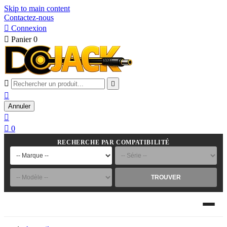
Skip to main content
Contactez-nous

Connexion

Panier
0



Annuler


0
RECHERCHE PAR COMPATIBILITÉ
TROUVER