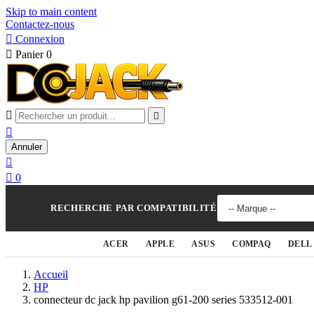
Skip to main content
Contactez-nous

Connexion

Panier
0



Annuler


0
RECHERCHE PAR COMPATIBILITÉ
ACER
APPLE
ASUS
COMPAQ
DELL
Accueil
HP
connecteur dc jack hp pavilion g61-200 series 533512-001