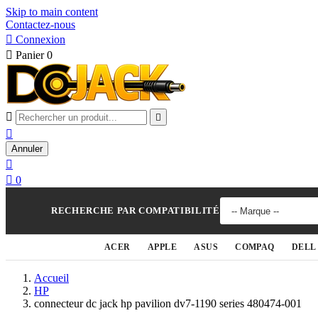
Skip to main content
Contactez-nous

Connexion

Panier
0



Annuler


0
RECHERCHE PAR COMPATIBILITÉ
ACER
APPLE
ASUS
COMPAQ
DELL
Accueil
HP
connecteur dc jack hp pavilion dv7-1190 series 480474-001