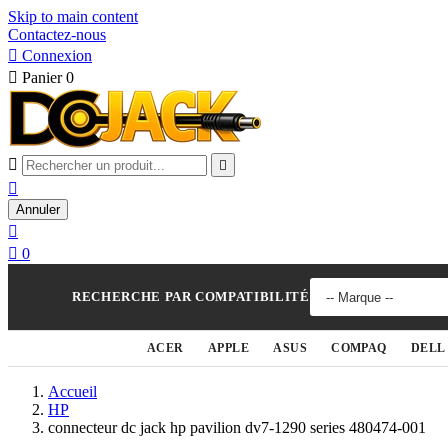
Skip to main content
Contactez-nous

Connexion

Panier
0



Annuler


0
RECHERCHE PAR COMPATIBILITÉ
ACER
APPLE
ASUS
COMPAQ
DELL
Accueil
HP
connecteur dc jack hp pavilion dv7-1290 series 480474-001