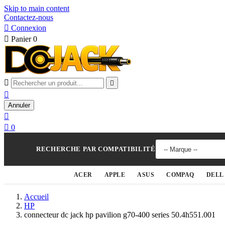
Skip to main content
Contactez-nous

Connexion

Panier
0



Annuler


0
RECHERCHE PAR COMPATIBILITÉ
ACER
APPLE
ASUS
COMPAQ
DELL
Accueil
HP
connecteur dc jack hp pavilion g70-400 series 50.4h551.001