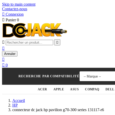
Skip to main content
Contactez-nous

Connexion

Panier
0



Annuler


0
RECHERCHE PAR COMPATIBILITÉ
ACER
APPLE
ASUS
COMPAQ
DELL
Accueil
HP
connecteur dc jack hp pavilion g70-300 series 131117-r6