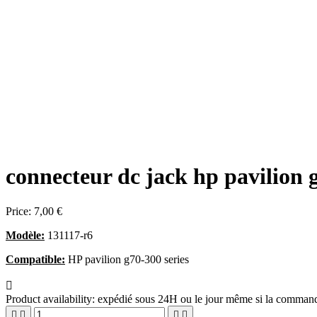
connecteur dc jack hp pavilion 
Price:
7,00 €
Modèle:
131117-r6
Compatible:
HP pavilion g70-300 series

Product availability:
expédié sous 24H ou le jour même si la commande



