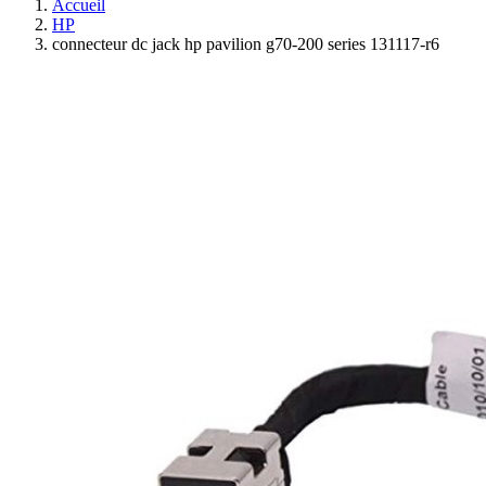
Accueil
HP
connecteur dc jack hp pavilion g70-200 series 131117-r6