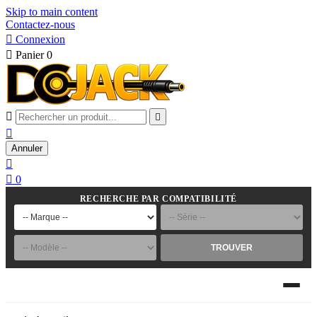
Skip to main content
Contactez-nous

Connexion

Panier
0



Annuler


0
RECHERCHE PAR COMPATIBILITÉ
TROUVER