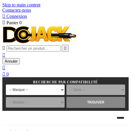
Skip to main content
Contactez-nous

Connexion

Panier
0



Annuler


0
RECHERCHE PAR COMPATIBILITÉ
TROUVER