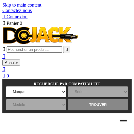
Skip to main content
Contactez-nous

Connexion

Panier
0



Annuler


0
RECHERCHE PAR COMPATIBILITÉ
TROUVER