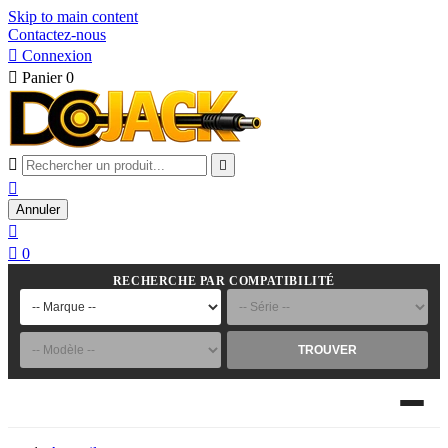
Skip to main content
Contactez-nous

Connexion

Panier
0



Annuler


0
RECHERCHE PAR COMPATIBILITÉ
TROUVER