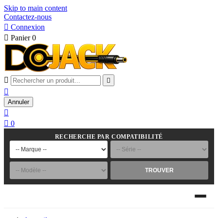
Skip to main content
Contactez-nous

Connexion

Panier
0



Annuler


0
RECHERCHE PAR COMPATIBILITÉ
TROUVER