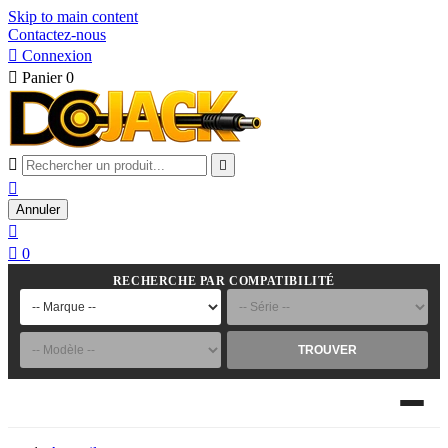
Skip to main content
Contactez-nous

Connexion

Panier
0



Annuler


0
RECHERCHE PAR COMPATIBILITÉ
TROUVER