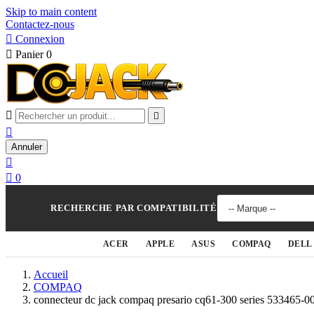
Skip to main content
Contactez-nous

Connexion

Panier
0



Annuler


0
RECHERCHE PAR COMPATIBILITÉ
ACER
APPLE
ASUS
COMPAQ
DELL
Accueil
COMPAQ
connecteur dc jack compaq presario cq61-300 series 533465-0