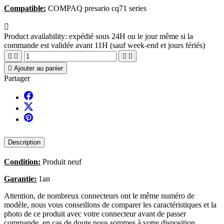
Compatible:
COMPAQ presario cq71 series

Product availability:
expédié sous 24H ou le jour même si la
commande est validée avant 11H (sauf week-end et jours fériés)





Ajouter au panier
Partager
Description
Condition:
Produit neuf
Garantie:
1an
Attention, de nombreux connecteurs ont le même numéro de
modèle, nous vous conseillons de comparer les caractéristiques et la
photo de ce produit avec votre connecteur avant de passer
commande, en cas de doute nous sommes à votre disposition