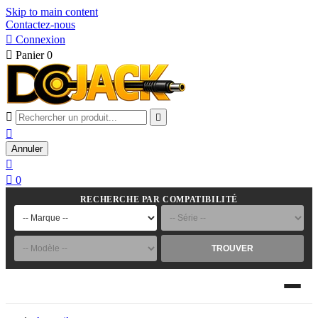
Skip to main content
Contactez-nous

Connexion

Panier
0



Annuler


0
RECHERCHE PAR COMPATIBILITÉ
TROUVER