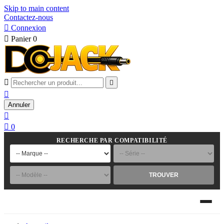
Skip to main content
Contactez-nous

Connexion

Panier
0



Annuler


0
RECHERCHE PAR COMPATIBILITÉ
TROUVER