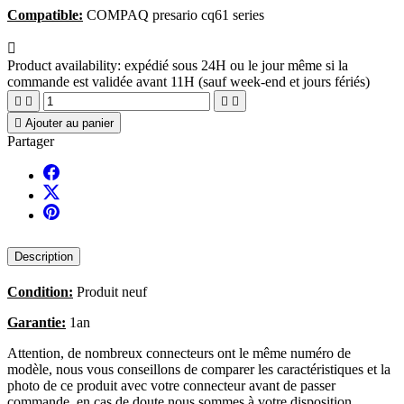
Compatible:
COMPAQ presario cq61 series

Product availability:
expédié sous 24H ou le jour même si la
commande est validée avant 11H (sauf week-end et jours fériés)





Ajouter au panier
Partager
Description
Condition:
Produit neuf
Garantie:
1an
Attention, de nombreux connecteurs ont le même numéro de
modèle, nous vous conseillons de comparer les caractéristiques et la
photo de ce produit avec votre connecteur avant de passer
commande, en cas de doute nous sommes à votre disposition